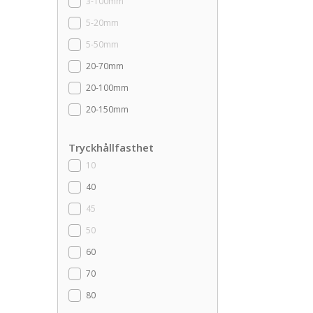
3-100mm
5-20mm
5-50mm
20-70mm
20-100mm
20-150mm
Tryckhållfasthet
10
40
45
50
60
70
80