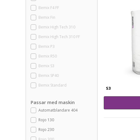
Bemix F4 FF
Bemix Fin
Bemix High Tech 310
Bemix High Tech 310 FF
Bemix P3
Bemix R50
Bemix S3
Bemix SP40
Bemix Standard
S3
Passar med maskin
Automatblandare 404
Rojo 130
Rojo 230
Rojo 300