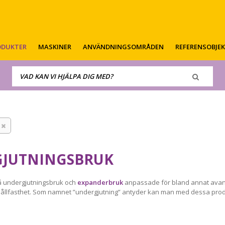
ODUKTER
MASKINER
ANVÄNDNINGSOMRÅDEN
REFERENSOBJE
JUTNINGSBRUK
 på undergjutningsbruk och
expanderbruk
anpassade för bland annat avan
ållfasthet. Som namnet ”undergjutning” antyder kan man med dessa prod