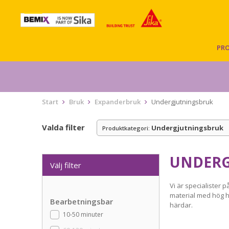
PR
Start
Bruk
Expanderbruk
Undergjutningsbruk
Valda filter
Undergjutningsbruk
Produktkategori:
UNDERG
Välj filter
Vi är specialister
material med hög h
Bearbetningsbar
härdar.
10-50 minuter