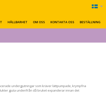
KT
HÅLLBARHET
OM OSS
KONTAKTA OSS
BESTÄLLNING
cerade undergjutningar som kräver lättpumpade, krympfria
ukter gjuta underifrån då bruket expanderar innan det