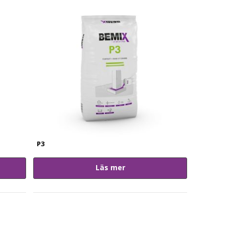
P3
Läs mer