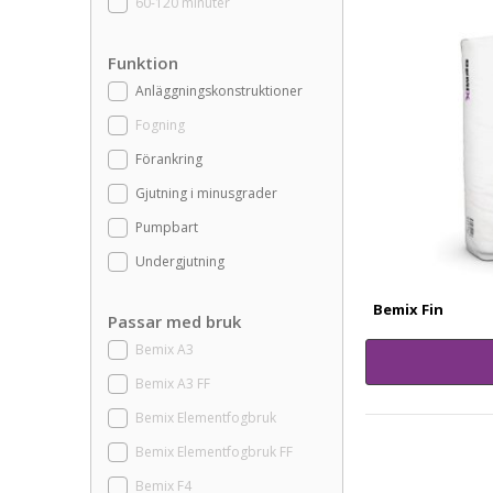
60-120 minuter
Funktion
Anläggningskonstruktioner
Fogning
Förankring
Gjutning i minusgrader
Pumpbart
Undergjutning
Bemix Fin
Passar med bruk
Bemix A3
Bemix A3 FF
Bemix Elementfogbruk
Bemix Elementfogbruk FF
Bemix F4