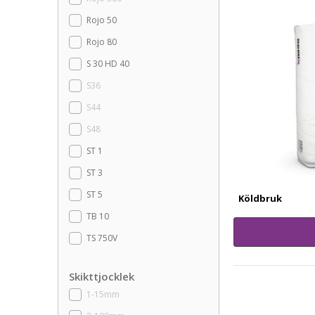
Rojo 50
Rojo 80
S 30 HD 40
S36
S44
S48
ST 1
ST 3
ST 5
Köldbruk
TB 10
TS 750V
Skikttjocklek
1-15mm