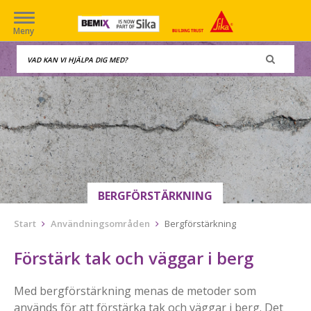
Meny
BERGFÖRSTÄRKNING
Start
Användningsområden
Bergförstärkning
Förstärk tak och väggar i berg
Med bergförstärkning menas de metoder som
används för att förstärka tak och väggar i berg. Det