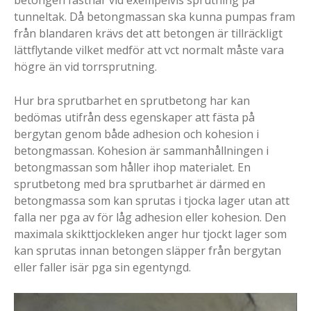
betongen fastnar vid exempelvis sprutning på
tunneltak. Då betongmassan ska kunna pumpas fram
från blandaren krävs det att betongen är tillräckligt
lättflytande vilket medför att vct normalt måste vara
högre än vid torrsprutning.
Hur bra sprutbarhet en sprutbetong har kan
bedömas utifrån dess egenskaper att fästa på
bergytan genom både adhesion och kohesion i
betongmassan. Kohesion är sammanhållningen i
betongmassan som håller ihop materialet. En
sprutbetong med bra sprutbarhet är därmed en
betongmassa som kan sprutas i tjocka lager utan att
falla ner pga av för låg adhesion eller kohesion. Den
maximala skikttjockleken anger hur tjockt lager som
kan sprutas innan betongen släpper från bergytan
eller faller isär pga sin egentyngd.