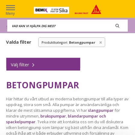
Meny
Start
Maskiner
Betongpumpar
Valda filter
Betongpumpar
Produktkategori:
Välj filter
BETONGPUMPAR
Här hittar du vårt utbud av moderna betongpumpar till alla typer av
uppdrag, stora som små. Alla pumpar är användarvänliga och
klarar de mest slitsamma uppgifterna. Vi har
slangpumpar
för
mindre utrymmen,
brukspumpar
,
blandarpumpar och
spackelpumpar
. Tveka inte att kontakta oss om du vill diskutera
vilken betongpump som lämpar sig bäst utifrån dina ändamål. Kom
också ihåg att vi både erbjuder uthyrning och försäljning av