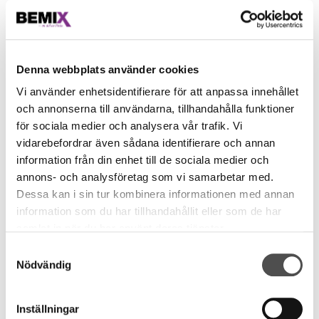
pumparna.
Denna webbplats använder cookies
Vi använder enhetsidentifierare för att anpassa innehållet
och annonserna till användarna, tillhandahålla funktioner
för sociala medier och analysera vår trafik. Vi
vidarebefordrar även sådana identifierare och annan
information från din enhet till de sociala medier och
S 30 HD 40
S 44
annons- och analysföretag som vi samarbetar med.
Dessa kan i sin tur kombinera informationen med annan
Läs mer
Läs mer
information som du har tillhandahållit eller som de har
samlat in när du har använt deras tjänster.
Samtyckesval
Nödvändig
Inställningar