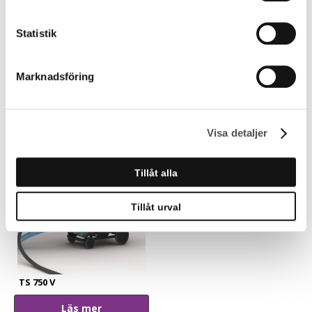
Statistik
S 36
S 48
Marknadsföring
Läs mer
Läs mer
Visa detaljer
Tillåt alla
Tillåt urval
TS 750 V
Läs mer