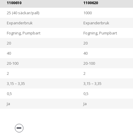
1100610
1100620
25 (40 säckar/pall)
1000
Expanderbruk
Expanderbruk
Fogning, Pumpbart
Fogning, Pumpbart
20
20
40
40
20-100
20-100
2
2
3,15 – 3,35
3,15 – 3,35
0,5
0,5
Ja
Ja