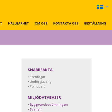
KT
HÅLLBARHET
OM OSS
KONTAKTA OSS
BESTÄLLNING
SNABBFAKTA:
• Kärnfogar
• Undergjutning
• Pumpbart
MILJÖDATABASER
•
Byggvarubedömningen
•
Svanen