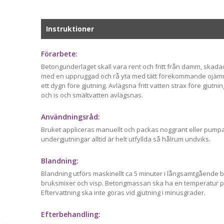
Instruktioner
Förarbete:
Betongunderlaget skall vara rent och fritt från damm, skada
med en uppruggad och rå yta med tätt förekommande ojämnhe
ett dygn före gjutning. Avlägsna fritt vatten strax före gjutni
och is och smältvatten avlägsnas.
Användningsråd:
Bruket appliceras manuellt och packas noggrant eller pumpa
undergjutningar alltid är helt utfyllda så hålrum undviks.
Blandning:
Blandning utförs maskinellt ca 5 minuter i långsamtgående b
bruksmixer och visp. Betongmassan ska ha en temperatur på
Eftervattning ska inte göras vid gjutning i minusgrader.
Efterbehandling: