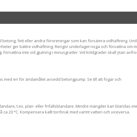
d betong, fett eller andra föroreningar som kan försämra vidhäftning. Und
ter ger bättre vidhäftning. Rengör underlaget noga och förvattna om mö
ng. Förvattna inte vid gjutning i minusgrader. Vid köldgrader skall ytan avfro
s med en för ändamålet avsedd betongpump. Se till att fogar och
landare, t.ex. plan- eller frifallsblandare. Mindre mängder kan blandas m
 ca 20 °C. Kompensera kallt torrbruk med varmt vatten och viceversa.