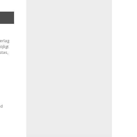
erlag
jligt
stas,
ed