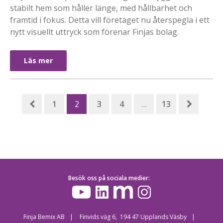
stabilt hem som håller länge, med hållbarhet och
framtid i fokus. Detta vill företaget nu återspegla i ett
nytt visuellt uttryck som förenar Finjas bolag.
Läs mer
1
2
3
4
…
13
Besök oss på sociala medier:
Finja Bemix AB
Finvids väg 6, 194 47 Upplands Väsby