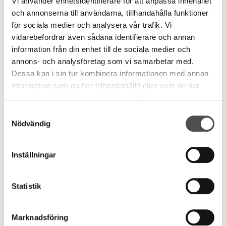
Vi använder enhetsidentifierare för att anpassa innehållet
och annonserna till användarna, tillhandahålla funktioner
Läs mer
för sociala medier och analysera vår trafik. Vi
vidarebefordrar även sådana identifierare och annan
information från din enhet till de sociala medier och
annons- och analysföretag som vi samarbetar med.
Dessa kan i sin tur kombinera informationen med annan
information som du har tillhandahållit eller som de har
samlat in när du har använt deras tjänster.
Samtyckesval
Nödvändig
Inställningar
Bemix sponsrar priset för Årets
Montageledare på Betonggalan
Statistik
27 september, 2023
För sjätte året i rad har Bemix förmånen att sponsra
Marknadsföring
priset för Årets Montageledare. Priset delas ut i