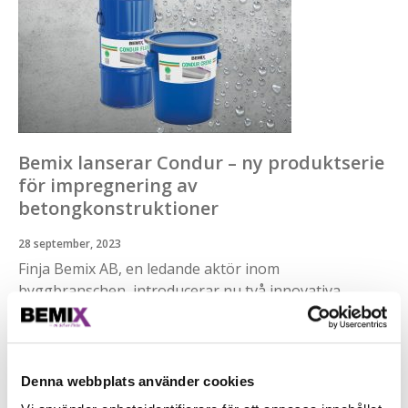
Bemix lanserar Condur – ny produktserie
för impregnering av
betongkonstruktioner
28 september, 2023
Finja Bemix AB, en ledande aktör inom
byggbranschen, introducerar nu två innovativa
produkter – Condur Creme och Condur Fluid. De
hydrofoberande impregneringarna, med en krämig
konsistens respektive en flytande vätska, är särskilt
utformade för att skydda betong och armerade
Denna webbplats använder cookies
betongkonstruktioner.