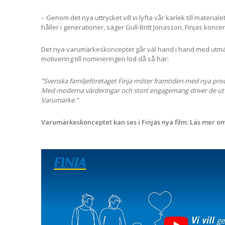
– Genom det nya uttrycket vill vi lyfta vår kärlek till materia
håller i generationer, säger Gull-Britt Jonasson, Finjas konce
Det nya varumärkeskonceptet går väl hand i hand med utmär
motivering till nomineringen löd då så här:
”Svenska familjeföretaget Finja möter framtiden med nya prod
Med moderna värderingar och stort engagemang driver de utvec
Varumärke.”
Varumärkeskonceptet kan ses i Finjas nya film. Läs mer o