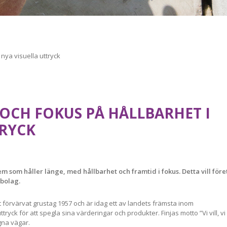
 nya visuella uttryck
 OCH FOKUS PÅ HÅLLBARHET I
TRYCK
hem som håller länge, med hållbarhet och framtid i fokus. Detta vill för
 bolag.
t förvärvat grustag 1957 och är idag ett av landets främsta inom
ttryck för att spegla sina värderingar och produkter. Finjas motto ”Vi vill, vi 
gna vägar.