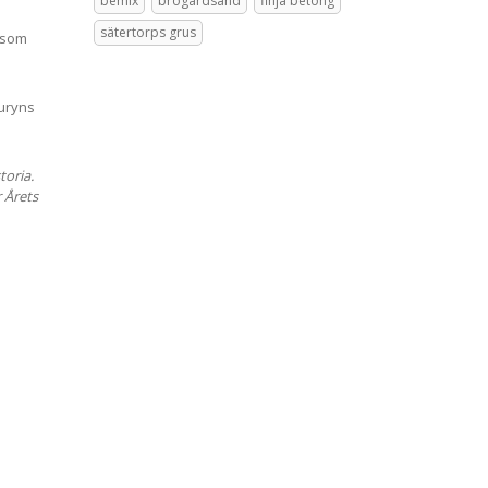
bemix
brogårdsand
finja betong
sätertorps grus
m som
Juryns
toria.
 Årets