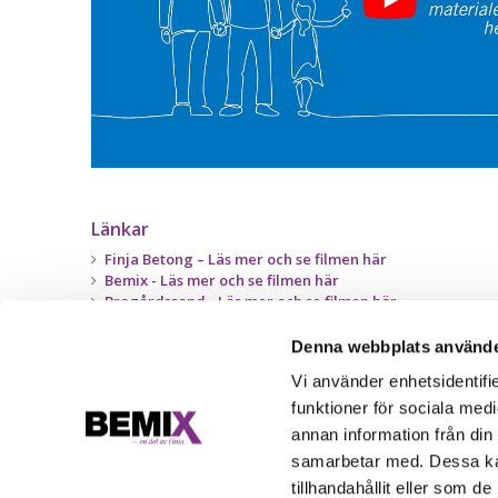
Länkar
Finja Betong – Läs mer och se filmen här
Bemix - Läs mer och se filmen här
Brogårdssand - Läs mer och se filmen här
Sätertorps Grus - Läs mer och se filmen här
Denna webbplats använde
Vi använder enhetsidentifie
funktioner för sociala medi
annan information från din
samarbetar med. Dessa kan
tillhandahållit eller som d