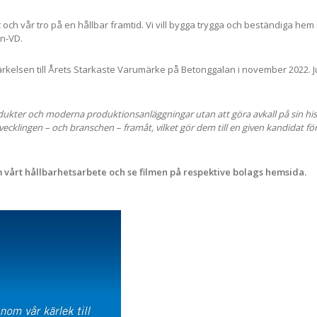
let och vår tro på en hållbar framtid. Vi vill bygga trygga och beständiga he
rn-VD.
kelsen till Årets Starkaste Varumärke på Betonggalan i november 2022. 
ukter och moderna produktionsanläggningar utan att göra avkall på sin his
klingen – och branschen – framåt, vilket gör dem till en given kandidat för
m vårt hållbarhetsarbete och se filmen på respektive bolags hemsida.