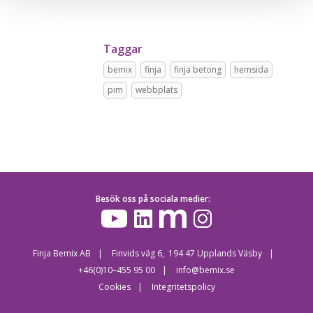
Taggar
bemix
finja
finja betong
hemsida
pim
webbplats
Besök oss på sociala medier:
Finja Bemix AB
Finvids väg 6, 194 47 Upplands Väsby
+46(0)10–455 95 00
info@bemix.se
Cookies
Integritetspolicy