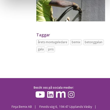
Taggar
årets montageledare
bemix
betonggalan
gala
pris
Besök oss på sociala medier:
Finja Bemix AB
Finvids väg 6, 194 47 Upplands Väsby