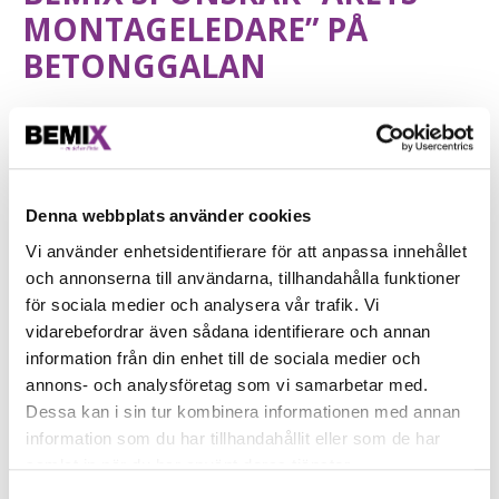
MONTAGELEDARE” PÅ
BETONGGALAN
7 september, 2018
Den 22 november äger ett av årets stora evenemang rum,
Betonggalan. I år sponsrar vi på Bemix priskategorin Årets
Montageledare och vi kommer vara på plats för att dela ut pris till
Denna webbplats använder cookies
vinnaren.
Vi använder enhetsidentifierare för att anpassa innehållet
Mottagaren av priset ska ”under året aktivt bidragit till att ett
och annonserna till användarna, tillhandahålla funktioner
speciellt projekt har lyckats utmärkt med prefabricerade
för sociala medier och analysera vår trafik. Vi
betonglösningar”. Årets nominerade är Torsten Persson –
vidarebefordrar även sådana identifierare och annan
Strängbetong, Filip Virdarson – Smidmek och Andreas Nordström –
Göteborgs Elementmontage.
information från din enhet till de sociala medier och
annons- och analysföretag som vi samarbetar med.
Bemix är en komplett, miljöcertifierad leverantör av specialbruk, för
Dessa kan i sin tur kombinera informationen med annan
bland annat betongprefabmontage. Därför tycker vi att det är en
information som du har tillhandahållit eller som de har
självklarhet att sponsra just detta pris.
samlat in när du har använt deras tjänster.
Betongalan är en mingel- och nätverksträff för arkitekter,
Samtyckesval