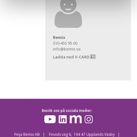
Bemix
010-455 95 00
info@bemix.se
Ladda ned V-CARD
Besök oss på sociala medier:
Finja Bemix AB
Finvids väg 6, 194 47 Upplands Väsby