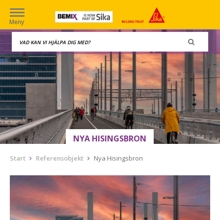
Meny
NYA HISINGSBRON
Start
Referensobjekt
Nya Hisingsbron