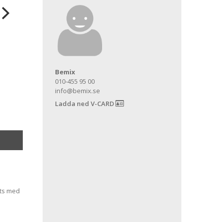
Bemix
010-455 95 00
info@bemix.se
Ladda ned V-CARD
uts med