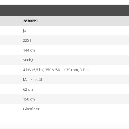
2830059
Ja
225 l
144 cm
500kg
4 kW (5,5 hk) 350 V/50 Hz 39 rpm, 3-fas
Maskinstål
62 cm
150 cm
Glasfiber