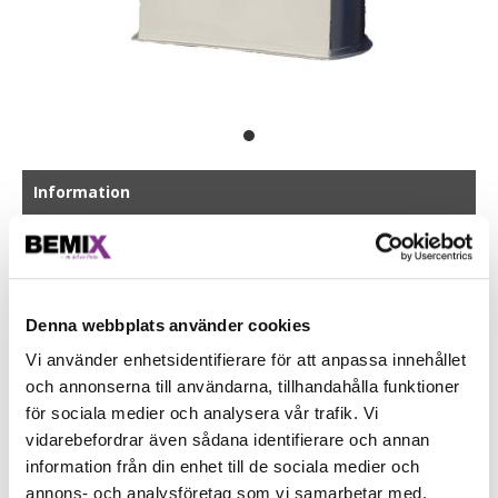
Information
Rojo 130 är konstruerad för blandning av bruk, betong,
konstgödsel m.m. Den robusta konstruktionen och karets
utbytbara slitplåtar, i såväl botten som sidor, ger blandaren en
mycket lång livslängd.
Denna webbplats använder cookies
Vi använder enhetsidentifierare för att anpassa innehållet
och annonserna till användarna, tillhandahålla funktioner
för sociala medier och analysera vår trafik. Vi
LADDA NER DOKUMENT
vidarebefordrar även sådana identifierare och annan
information från din enhet till de sociala medier och
Produktbeskrivning
annons- och analysföretag som vi samarbetar med.