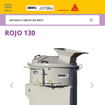
Meny
Start
Maskiner
Blandare
Rojo 130
ROJO 130