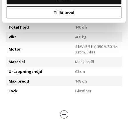
Maskin till försäljning
Ja
Tillåt urval
Kapacitet
125 l
Total höjd
140 cm
Vikt
400 kg
4 kW (5,5 hk) 350 V/50 Hz
Motor
3 rpm, 3-fas
Material
Maskinstål
Urtappningshöjd
63 cm
Max bredd
148 cm
Lock
Glasfiber