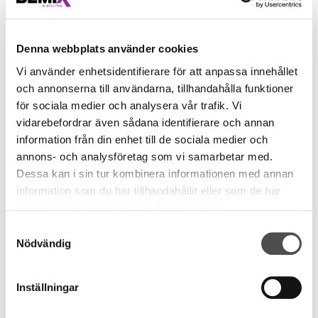
opportunity.
Denna webbplats använder cookies
Our quality system aims to market and deliver
products, which together have the ability to satisfy
Vi använder enhetsidentifierare för att anpassa innehållet
the customer’s stated and implied needs. An
och annonserna till användarna, tillhandahålla funktioner
appropriate quality level is the result of our
för sociala medier och analysera vår trafik. Vi
commitment and our work at all levels within the
vidarebefordrar även sådana identifierare och annan
company.
information från din enhet till de sociala medier och
annons- och analysföretag som vi samarbetar med.
To live up to our quality policy, we work based on the
Dessa kan i sin tur kombinera informationen med annan
guidelines below:
information som du har tillhandahållit eller som de har
samlat in när du har använt deras tjänster.
We put the customer in focus and want to be the
Samtyckesval
customer’s first choice
Nödvändig
We offer our customers a high level of quality
throughout the process
Inställningar
We take overall responsibility for our delivery
We have an open and clear dialogue with the