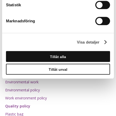
customer through personal service
Statistik
Educates us continuously within our profession
and revises and corrects the business to
constantly improve our quality work.
Marknadsföring
August 2020
Karin Pettersson
Visa detaljer
VD Finja Bemix AB
Tillåt alla
Environment & quality
Tillåt urval
Environmental work
Environmental policy
Work environment policy
Quality policy
Plastic bag