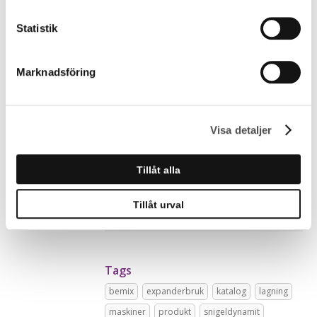
Statistik
Marknadsföring
Flip pages in our catalog >>
Download the Bemix catalog in PDF format
Visa detaljer
Tillåt alla
Tillåt urval
Tags
bemix
expanderbruk
katalog
lagning
maskiner
produkt
snigeldynamit